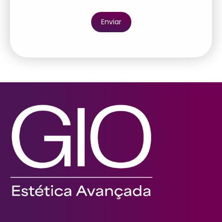
Endereço: Alameda Rio Negro, 500
3º andar, conjunto 306 – Torre 02
Barueri – São Paulo
CEP: 06454-000
INSTITUCIONAL
Agendamento Online
Onde Estamos