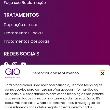
Nossos Prêmios
Gerenciar consentimento
Para proporcionar uma melhor experiência, usamos tecnologias
Política de Privacidade
como cookies para armazenar e/ou acessar informações do
SSGA ESTETICA & BEELEZA FRANCHISING LTDA
dispositivo. O consentimento com essas tecnologias nos permite
CNPJ: 19.918.490/0001-38
processar dados como comportamento da navegação ou IDs
exclusivos neste site. O não consentimento ou a revogação do
consentimento pode afetar negativamente determinados