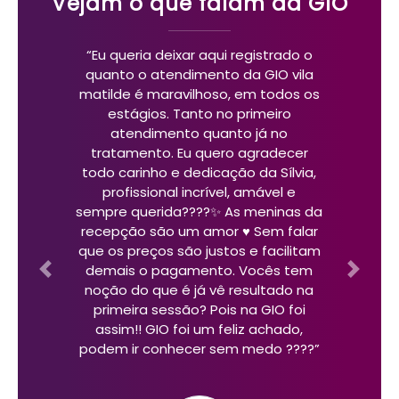
Vejam o que falam da GIO
“Eu queria deixar aqui registrado o
quanto o atendimento da GIO vila
matilde é maravilhoso, em todos os
estágios. Tanto no primeiro
atendimento quanto já no
tratamento. Eu quero agradecer
todo carinho e dedicação da Sílvia,
profissional incrível, amável e
sempre querida????✨ As meninas da
recepção são um amor ♥️ Sem falar
que os preços são justos e facilitam
demais o pagamento. Vocês tem
Previous
Next
noção do que é já vê resultado na
primeira sessão? Pois na GIO foi
assim!! GIO foi um feliz achado,
podem ir conhecer sem medo ????”