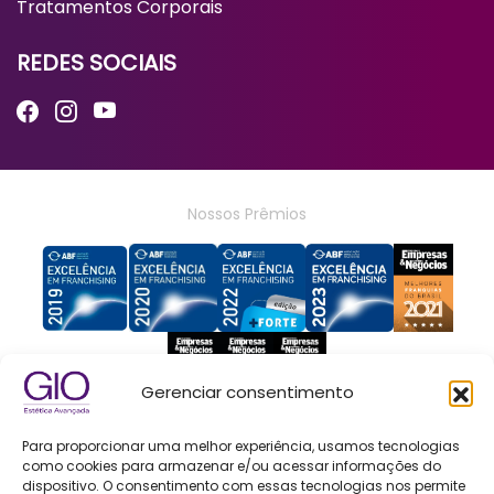
Tratamentos Corporais
REDES SOCIAIS
Nossos Prêmios
Gerenciar consentimento
Para proporcionar uma melhor experiência, usamos tecnologias
Política de Privacidade
como cookies para armazenar e/ou acessar informações do
SSGA ESTETICA & BEELEZA FRANCHISING LTDA
dispositivo. O consentimento com essas tecnologias nos permite