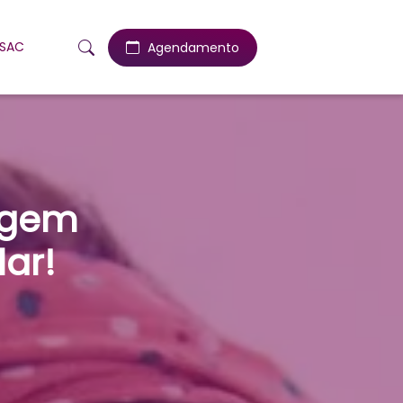
SAC
Agendamento
agem
lar!