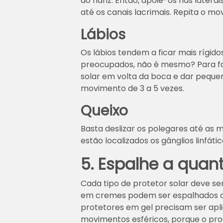
do nariz. Então, apoie-os nas latera
até os canais lacrimais. Repita o mo
Lábios
Os lábios tendem a ficar mais rígid
preocupados, não é mesmo? Para fa
solar em volta da boca e dar pequen
movimento de 3 a 5 vezes.
Queixo
Basta deslizar os polegares até as m
estão localizados os gânglios linfáti
5. Espalhe a qua
Cada tipo de protetor solar deve se
em cremes podem ser espalhados c
protetores em gel precisam ser apli
movimentos esféricos, porque o pro