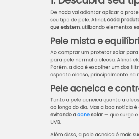
1. Descubra seu ti
De nada vai adiantar aplicar o prote
seu tipo de pele. Afinal,
cada produto
que existem
, utilizando elementos e
Pele mista e equilíbr
Ao comprar um protetor solar para 
para pele normal a oleosa. Afinal, el
Porém, a dica é escolher um dos filt
aspecto oleoso, principalmente na r
Pele acneica e cont
Tanto a pele acneica quanto a oleosa
ao longo do dia. Mas a boa notícia é
evitando a
acne
solar
— que surge e 
UVB.
Além disso, a pele acneica é mais s