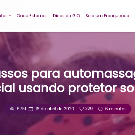
tos
Onde Estamos
Dicas da GIO
Seja um Franqueado
assos para automass
ial usando protetor so
6751
16 de abril de 2020
320
6 minutos