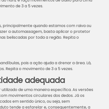
is do nariz e faça movimentos de baixo para cima
vimento de 3 a 5 vezes.
os, principalmente quando estamos com raiva ou
zer a automassagem, basta aplicar o protetor
as beliscadas por toda a região. Repita o
andíbulas, pois a ação ajuda a drenar a área. Lá,
cos. Repita o movimento de 3 a 5 vezes.
ntidade adequada
r utilizado de uma maneira específica. As versões
om movimentos circulares dos dedos. Já os
cados em sentido único, ou seja, sem
duto tende a esfarelar e, consequentemente, a