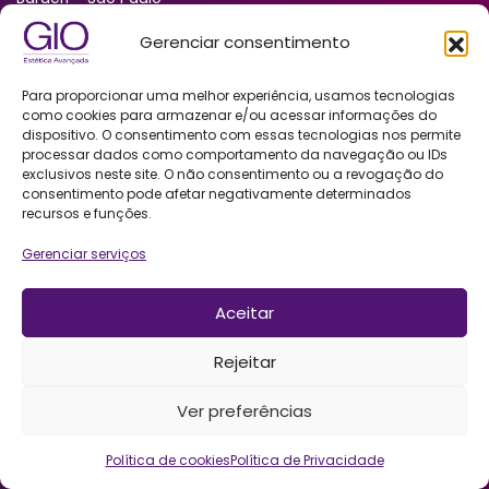
CEP: 06454-000
Gerenciar consentimento
INSTITUCIONAL
Para proporcionar uma melhor experiência, usamos tecnologias
Agendamento Online
como cookies para armazenar e/ou acessar informações do
dispositivo. O consentimento com essas tecnologias nos permite
Onde Estamos
processar dados como comportamento da navegação ou IDs
exclusivos neste site. O não consentimento ou a revogação do
Sobre a GIO
consentimento pode afetar negativamente determinados
recursos e funções.
Nosso Grupo
Seja um Franqueado
Gerenciar serviços
Dicas GIO
Aceitar
SAC
Rejeitar
Parceiros
Ética e Integridade
Ver preferências
Faça sua Reclamação
Política de cookies
Política de Privacidade