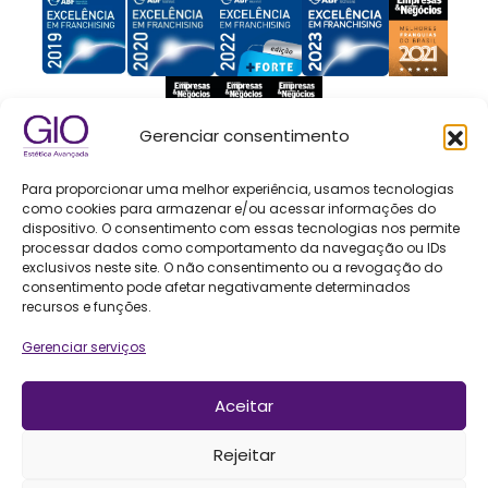
Gerenciar consentimento
Para proporcionar uma melhor experiência, usamos tecnologias
Política de Privacidade
como cookies para armazenar e/ou acessar informações do
SSGA ESTETICA & BEELEZA FRANCHISING LTDA
dispositivo. O consentimento com essas tecnologias nos permite
CNPJ: 19.918.490/0001-38
processar dados como comportamento da navegação ou IDs
exclusivos neste site. O não consentimento ou a revogação do
consentimento pode afetar negativamente determinados
recursos e funções.
Todos os direitos reservados.
© 2026 Copyright
DOC
PIX
Gerenciar serviços
Aceitar
Rejeitar