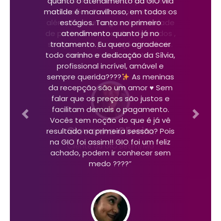
profissionais muito simpáticas e
educadas. Tratamento eficaz e
além disso, uma grande variedade
de procedimentos são oferecidos ,
sempre com promoções incríveis.
Recomendo bastante.”
Previous
Next
Giovanna Oliveira
Cliente da GIO Betim/MG