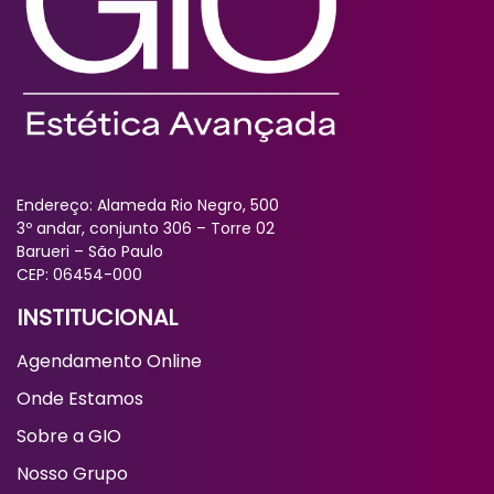
Barueri – São Paulo
CEP: 06454-000
INSTITUCIONAL
Agendamento Online
Onde Estamos
Sobre a GIO
Nosso Grupo
Seja um Franqueado
Dicas GIO
SAC
Parceiros
Ética e Integridade
Faça sua Reclamação