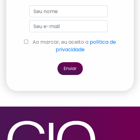
Endereço: Alameda Rio Negro, 500
3º andar, conjunto 306 – Torre 02