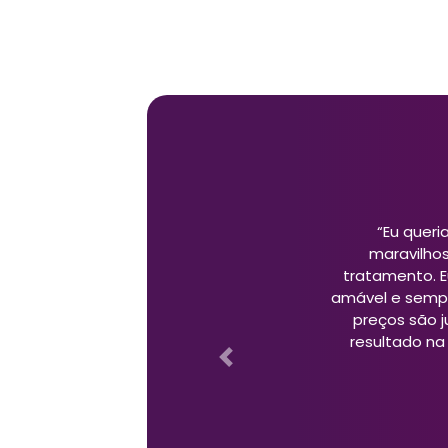
“Excelente ate
além disso,
Previous