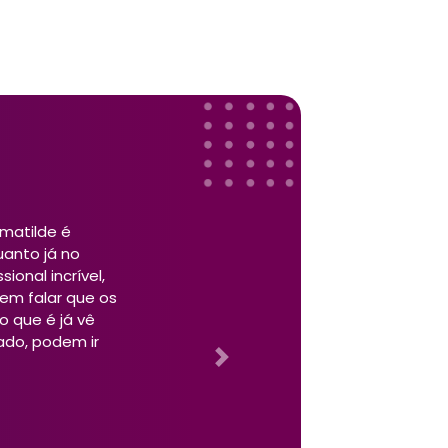
amento eficaz e
, sempre com
Next