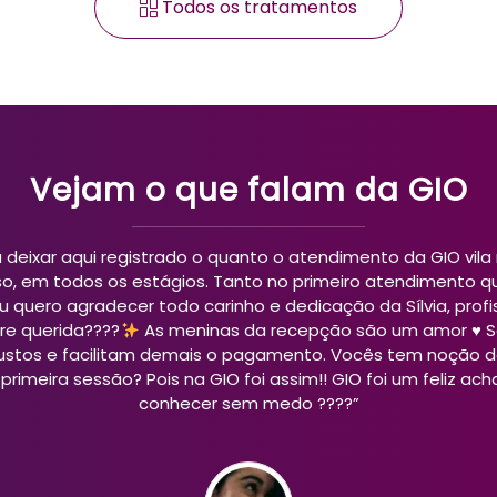
Todos os tratamentos
Vejam o que falam da GIO
ndimento, profissionais muito simpáticas e educadas. Trat
 uma grande variedade de procedimentos são oferecidos 
promoções incríveis. Recomendo bastante.”
Giovanna Oliveira